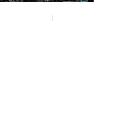
POLİTİKALARIMIZ
GİZLİLİK POLİTİKASI
ÇEREZLER POLİTİKASI
HİZMET ŞARTLARI VE KOŞULLAR
İLETİŞİM
ozsubasimasmimarlik@gmail.com
0 (532) 782 4909