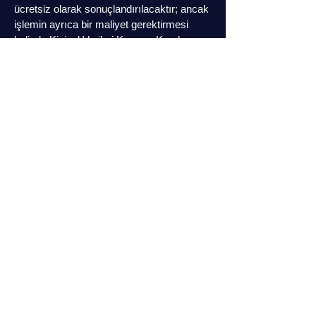
ücretsiz olarak sonuçlandırılacaktır; ancak
işlemin ayrıca bir maliyet gerektirmesi
halinde Kişisel Verileri Koruma Kurulu
tarafından belirlenecek tarifeye göre
tarafınızdan ücret talep edilebilecektir.
VERİ SAHİPLEİRNİN KİŞİSEL
VERİLERİNİN GÜVENLİĞİNİN
SAĞLANMASINA YÖNELİK ALINAN
TEDBİRLER
Şirketimizin kişisel verilerinin korunmasına
ve veri güvenliğinin sağlanmasına verdiği
önem doğrultusunda, Kanun’un 12.
maddesine uygun olarak, Şirketimiz
tarafından veri güvenliğinin sağlanması
için,
Kişisel verilerin hukuka aykırı olarak
işlenmesini önlemek,
Kişisel verilere hukuka aykırı olarak
erişilmesini önlemek,
Kişisel verilerin muhafazasını sağlamak,